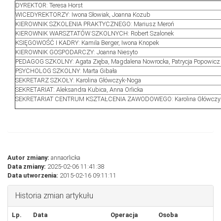
DYREKTOR: Teresa Horst
WICEDYREKTORZY: Iwona Słowiak, Joanna Kozub
KIEROWNIK SZKOLENIA PRAKTYCZNEGO: Mariusz Meroń
KIEROWNIK WARSZTATÓW SZKOLNYCH: Robert Szalonek
KSIĘGOWOŚĆ I KADRY: Kamila Berger, Iwona Knopek
KIEROWNIK GOSPODARCZY: Joanna Niesyto
PEDAGOG SZKOLNY: Agata Zięba, Magdalena Nowrocka, Patrycja Popowicz
PSYCHOLOG SZKOLNY: Marta Gibała
SEKRETARZ SZKOŁY: Karolina Główczyk-Noga
SEKRETARIAT: Aleksandra Kubica, Anna Orlicka
SEKRETARIAT CENTRUM KSZTAŁCENIA ZAWODOWEGO: Karolina Główczy
Autor zmiany:
annaorlicka
Data zmiany:
2025-02-06 11:41:38
Data utworzenia:
2015-02-16 09:11:11
Historia zmian artykułu
Lp.
Data
Operacja
Osoba