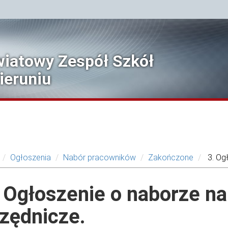
iatowy Zespół Szkół
ieruniu
Ogłoszenia
Nabór pracowników
Zakończone
3. Og
 Ogłoszenie o naborze n
zędnicze.