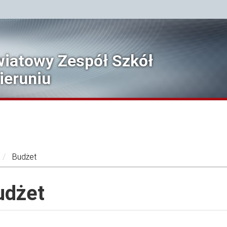
iatowy Zespół Szkół
ieruniu
Budżet
udżet