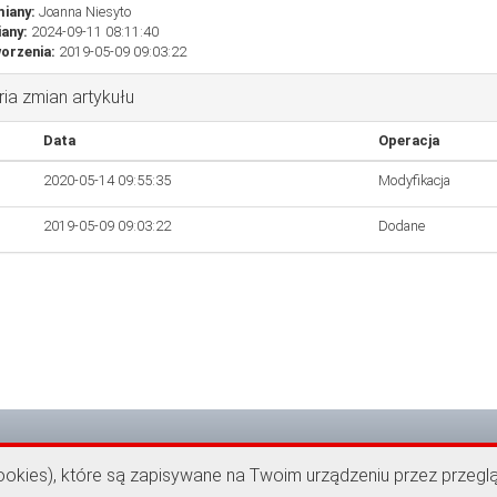
miany:
Joanna Niesyto
iany:
2024-09-11 08:11:40
orzenia:
2019-05-09 09:03:22
ria zmian artykułu
Data
Operacja
2020-05-14 09:55:35
Modyfikacja
2019-05-09 09:03:22
Dodane
cookies), które są zapisywane na Twoim urządzeniu przez przegl